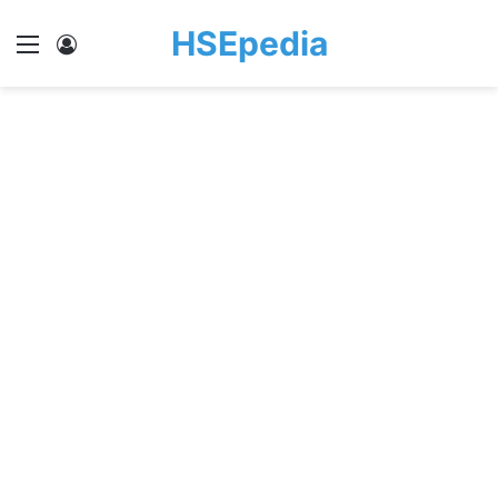
HSEpedia
Menu
Log In