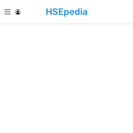
HSEpedia
Menu
Log In