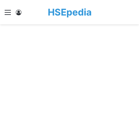
HSEpedia
Menu
Log In